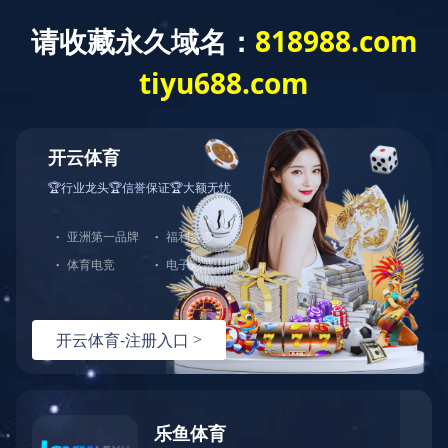
乐动体育
网站乐动体育
乐动体育-乐动ledong(中国)
公司简介
发展历程
技术创新
企业宣传片
社会责任
产品介绍
乐动体育-乐动ledong(中国)
触显产业
应用终端产业
产品应用展
示
投资者关系
新闻资讯
加入我们
招贤纳士
员工福利
全球产业布局

网站乐动体育
乐动体育-乐动ledong(中国)

公司简介
发展历程
技术创新
企业宣传片
社会责任
产品介绍

乐动体育-乐动ledong(中国)
触显产业
应用终端产业
产品应用展