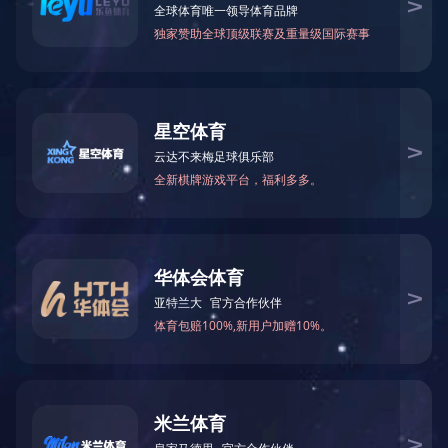
示
投资者关系
新闻资讯
加入我们

招贤纳士
员工福利
全球产业布局

搜索


当前位置：
乐动体育
/
产品介绍
/
应用终端产业
/
平板电脑
平板电脑